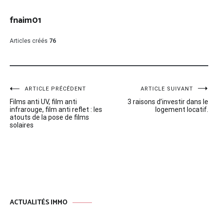
fnaim01
Articles créés
76
Navigation
ARTICLE PRÉCÉDENT
ARTICLE SUIVANT
Films anti UV, film anti
3 raisons d’investir dans le
de
infrarouge, film anti reflet : les
logement locatif.
atouts de la pose de films
l’article
solaires
ACTUALITÉS IMMO