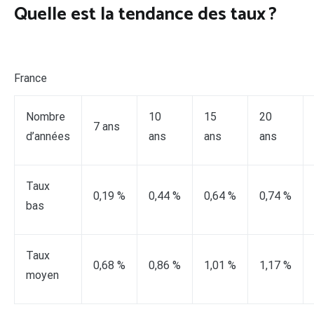
Quelle est la tendance des taux ?
France
Nombre
10
15
20
7 ans
d’années
ans
ans
ans
Taux
0,19 %
0,44 %
0,64 %
0,74 %
bas
Taux
0,68 %
0,86 %
1,01 %
1,17 %
moyen