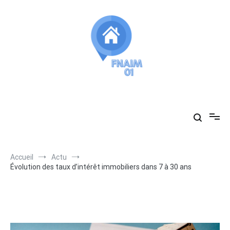
Aller
au
contenu
Fnaim01
vous accompagne dans vos recherches immobilières
Accueil
Actu
Évolution des taux d’intérêt immobiliers dans 7 à 30 ans