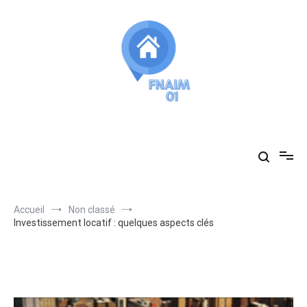
Aller
au
contenu
Fnaim01
vous accompagne dans vos recherches immobilières
Accueil
Non classé
Investissement locatif : quelques aspects clés