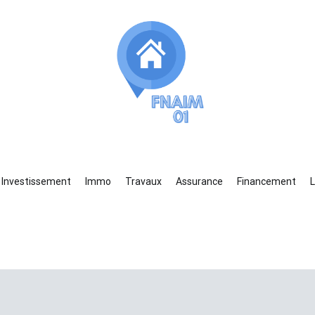
aim01
s accompagne dans vos recherches immobilières
Investissement
Immo
Travaux
Assurance
Financement
L