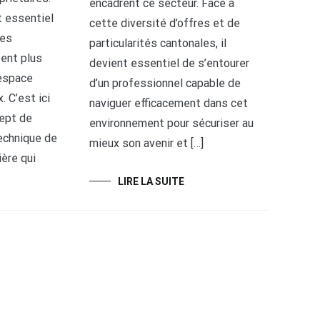
encadrent ce secteur. Face à
st essentiel
cette diversité d’offres et de
les
particularités cantonales, il
tent plus
devient essentiel de s’entourer
espace
d’un professionnel capable de
. C’est ici
naviguer efficacement dans cet
cept de
environnement pour sécuriser au
echnique de
mieux son avenir et […]
ière qui
LIRE LA SUITE