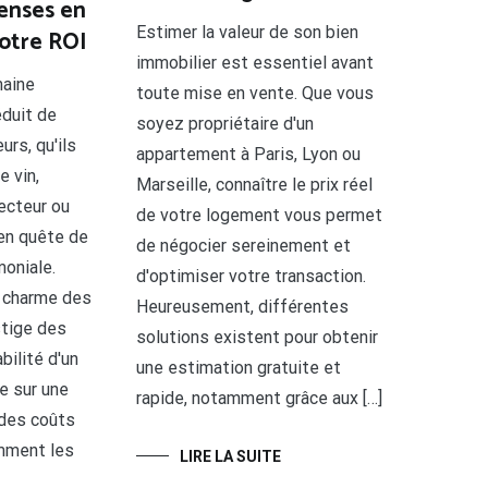
enses en
Estimer la valeur de son bien
votre ROI
immobilier est essentiel avant
maine
toute mise en vente. Que vous
éduit de
soyez propriétaire d'un
rs, qu'ils
appartement à Paris, Lyon ou
 vin,
Marseille, connaître le prix réel
ecteur ou
de votre logement vous permet
en quête de
de négocier sereinement et
moniale.
d'optimiser votre transaction.
u charme des
Heureusement, différentes
tige des
solutions existent pour obtenir
bilité d'un
une estimation gratuite et
e sur une
rapide, notamment grâce aux […]
des coûts
mment les
LIRE LA SUITE