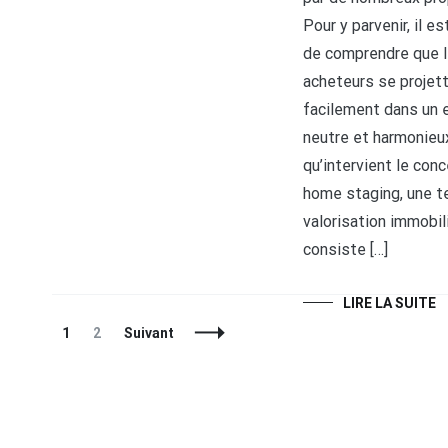
Pour y parvenir, il e
de comprendre que 
acheteurs se projet
facilement dans un 
neutre et harmonieux
qu’intervient le con
home staging, une t
valorisation immobil
consiste […]
LIRE LA SUITE
Navigation
Page
Page
1
2
Suivant
des
articles