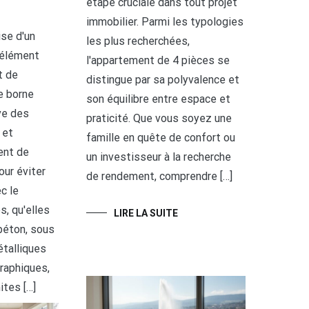
étape cruciale dans tout projet
immobilier. Parmi les typologies
ise d'un
les plus recherchées,
 élément
l'appartement de 4 pièces se
t de
distingue par sa polyvalence et
e borne
son équilibre entre espace et
ève des
praticité. Que vous soyez une
 et
famille en quête de confort ou
ient de
un investisseur à la recherche
our éviter
de rendement, comprendre […]
c le
s, qu'elles
LIRE LA SUITE
 béton, sous
talliques
raphiques,
ites […]