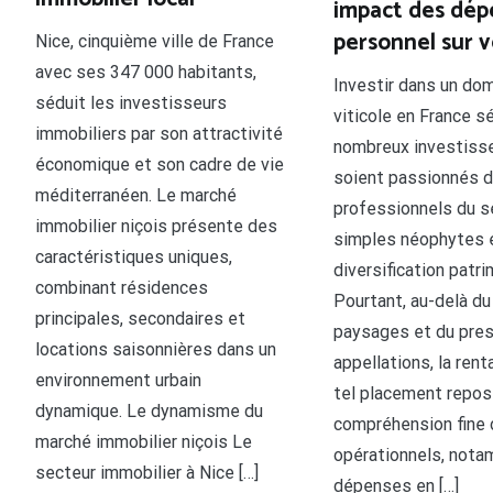
impact des dép
personnel sur 
Nice, cinquième ville de France
avec ses 347 000 habitants,
Investir dans un do
séduit les investisseurs
viticole en France s
immobiliers par son attractivité
nombreux investisseu
économique et son cadre de vie
soient passionnés de
méditerranéen. Le marché
professionnels du s
immobilier niçois présente des
simples néophytes 
caractéristiques uniques,
diversification patri
combinant résidences
Pourtant, au-delà d
principales, secondaires et
paysages et du pres
locations saisonnières dans un
appellations, la renta
environnement urbain
tel placement repos
dynamique. Le dynamisme du
compréhension fine 
marché immobilier niçois Le
opérationnels, nota
secteur immobilier à Nice […]
dépenses en […]