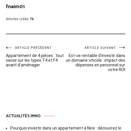
fnaim01
Articles créés
76
Navigation
ARTICLE PRÉCÉDENT
ARTICLE SUIVANT
Appartement de 4 pièces : tout
Est-ce rentable d’investir dans
de
savoir sur les types T4 et F4
un domaine viticole : impact des
avant d’aménager
dépenses en personnel sur
l’article
votre ROI
ACTUALITÉS IMMO
Pourquoi investir dans un appartement à Nice : découvrez le