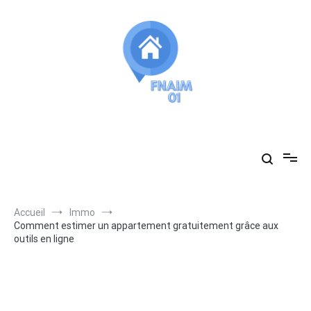
Aller
au
contenu
Fnaim01
vous accompagne dans vos recherches immobilières
Accueil
Immo
Comment estimer un appartement gratuitement grâce aux
outils en ligne