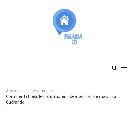
Aller
au
contenu
Fnaim01
vous accompagne dans vos recherches immobilières
Accueil
Travaux
Comment choisir le constructeur idéal pour votre maison à
Guérande