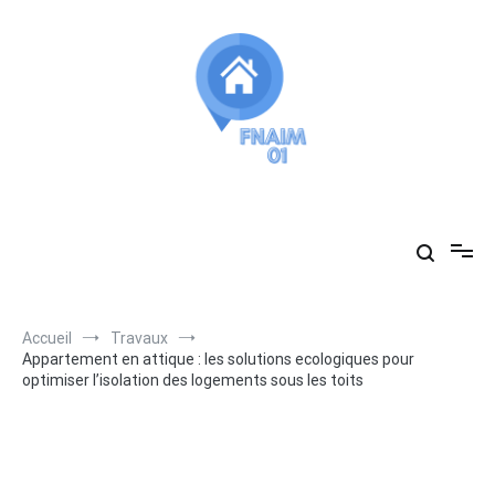
Aller
au
contenu
Fnaim01
vous accompagne dans vos recherches immobilières
Accueil
Travaux
Appartement en attique : les solutions ecologiques pour
optimiser l’isolation des logements sous les toits