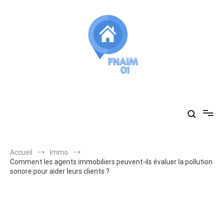
Aller
au
contenu
Fnaim01
vous accompagne dans vos recherches immobilières
Accueil
Immo
Comment les agents immobiliers peuvent-ils évaluer la pollution
sonore pour aider leurs clients ?