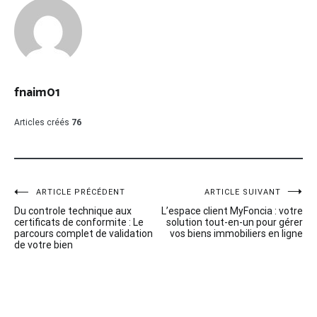
fnaim01
Articles créés
76
Navigation
ARTICLE PRÉCÉDENT
ARTICLE SUIVANT
Du controle technique aux
L’espace client MyFoncia : votre
de
certificats de conformite : Le
solution tout-en-un pour gérer
parcours complet de validation
vos biens immobiliers en ligne
l’article
de votre bien