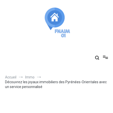
Aller
au
contenu
Fnaim01
vous accompagne dans vos recherches immobilières
Accueil
Immo
Découvrez les joyaux immobiliers des Pyrénées-Orientales avec
un service personnalisé