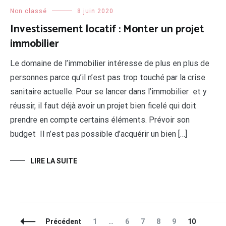
Non classé
8 juin 2020
Investissement locatif : Monter un projet
immobilier
Le domaine de l’immobilier intéresse de plus en plus de
personnes parce qu’il n’est pas trop touché par la crise
sanitaire actuelle. Pour se lancer dans l’immobilier et y
réussir, il faut déjà avoir un projet bien ficelé qui doit
prendre en compte certains éléments. Prévoir son
budget Il n’est pas possible d’acquérir un bien […]
LIRE LA SUITE
Navigation
Page
Page
Page
Page
Page
Page
Précédent
1
…
6
7
8
9
10